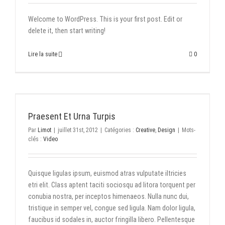
Welcome to WordPress. This is your first post. Edit or
delete it, then start writing!
Lire la suite
0
Praesent Et Urna Turpis
Par
Limot
|
juillet 31st, 2012
|
Catégories :
Creative
,
Design
|
Mots-
clés :
Video
Quisque ligulas ipsum, euismod atras vulputate iltricies
etri elit. Class aptent taciti sociosqu ad litora torquent per
conubia nostra, per inceptos himenaeos. Nulla nunc dui,
tristique in semper vel, congue sed ligula. Nam dolor ligula,
faucibus id sodales in, auctor fringilla libero. Pellentesque