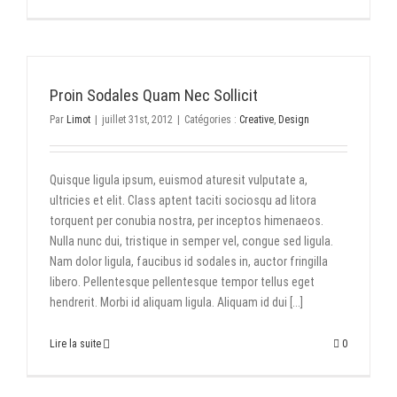
Proin Sodales Quam Nec Sollicit
Par
Limot
|
juillet 31st, 2012
|
Catégories :
Creative
,
Design
Quisque ligula ipsum, euismod aturesit vulputate a,
ultricies et elit. Class aptent taciti sociosqu ad litora
torquent per conubia nostra, per inceptos himenaeos.
Nulla nunc dui, tristique in semper vel, congue sed ligula.
Nam dolor ligula, faucibus id sodales in, auctor fringilla
libero. Pellentesque pellentesque tempor tellus eget
hendrerit. Morbi id aliquam ligula. Aliquam id dui [...]
Lire la suite
0