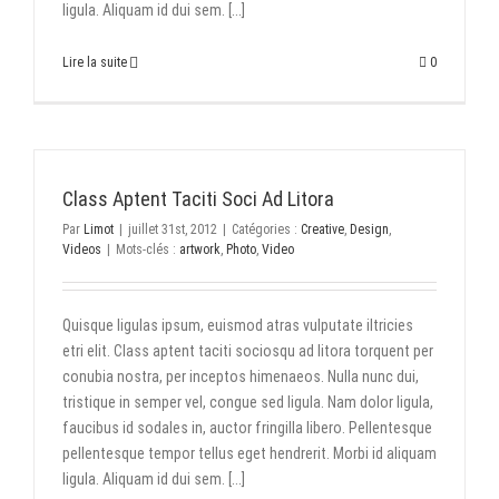
ligula. Aliquam id dui sem. [...]
Lire la suite
0
Class Aptent Taciti Soci Ad Litora
Par
Limot
|
juillet 31st, 2012
|
Catégories :
Creative
,
Design
,
Videos
|
Mots-clés :
artwork
,
Photo
,
Video
Quisque ligulas ipsum, euismod atras vulputate iltricies
etri elit. Class aptent taciti sociosqu ad litora torquent per
conubia nostra, per inceptos himenaeos. Nulla nunc dui,
tristique in semper vel, congue sed ligula. Nam dolor ligula,
faucibus id sodales in, auctor fringilla libero. Pellentesque
pellentesque tempor tellus eget hendrerit. Morbi id aliquam
ligula. Aliquam id dui sem. [...]