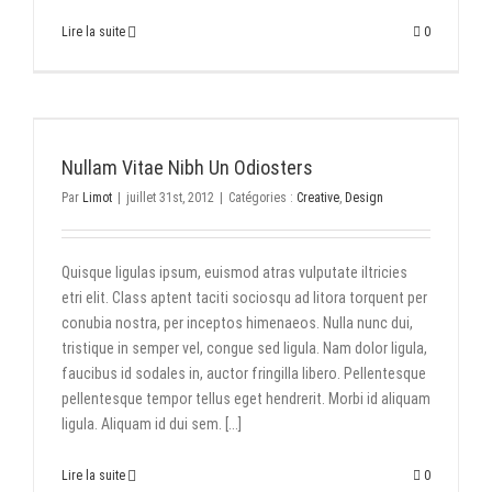
Lire la suite
0
Nullam Vitae Nibh Un Odiosters
Par
Limot
|
juillet 31st, 2012
|
Catégories :
Creative
,
Design
Quisque ligulas ipsum, euismod atras vulputate iltricies
etri elit. Class aptent taciti sociosqu ad litora torquent per
conubia nostra, per inceptos himenaeos. Nulla nunc dui,
tristique in semper vel, congue sed ligula. Nam dolor ligula,
faucibus id sodales in, auctor fringilla libero. Pellentesque
pellentesque tempor tellus eget hendrerit. Morbi id aliquam
ligula. Aliquam id dui sem. [...]
Lire la suite
0