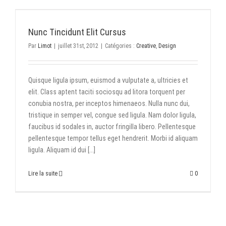
Nunc Tincidunt Elit Cursus
Par
Limot
|
juillet 31st, 2012
|
Catégories :
Creative
,
Design
Quisque ligula ipsum, euismod a vulputate a, ultricies et
elit. Class aptent taciti sociosqu ad litora torquent per
conubia nostra, per inceptos himenaeos. Nulla nunc dui,
tristique in semper vel, congue sed ligula. Nam dolor ligula,
faucibus id sodales in, auctor fringilla libero. Pellentesque
pellentesque tempor tellus eget hendrerit. Morbi id aliquam
ligula. Aliquam id dui [...]
Lire la suite
0