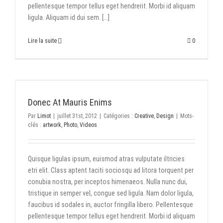
pellentesque tempor tellus eget hendrerit. Morbi id aliquam
ligula. Aliquam id dui sem. [...]
Lire la suite
0
Donec At Mauris Enims
Par
Limot
|
juillet 31st, 2012
|
Catégories :
Creative
,
Design
|
Mots-
clés :
artwork
,
Photo
,
Videos
Quisque ligulas ipsum, euismod atras vulputate iltricies
etri elit. Class aptent taciti sociosqu ad litora torquent per
conubia nostra, per inceptos himenaeos. Nulla nunc dui,
tristique in semper vel, congue sed ligula. Nam dolor ligula,
faucibus id sodales in, auctor fringilla libero. Pellentesque
pellentesque tempor tellus eget hendrerit. Morbi id aliquam